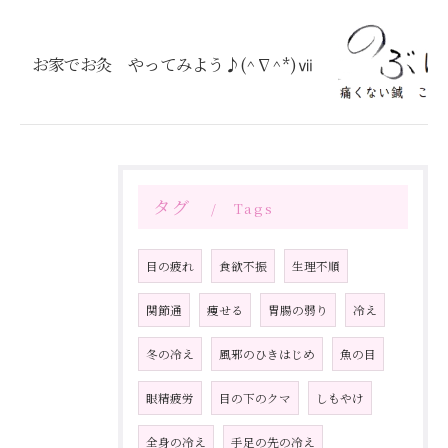
お家でお灸 やってみよう♪(^∇^*)ⅶ
タグ
Tags
目の疲れ
食欲不振
生理不順
関節通
痩せる
胃腸の弱り
冷え
冬の冷え
風邪のひきはじめ
魚の目
眼精疲労
目の下のクマ
しもやけ
全身の冷え
手足の先の冷え