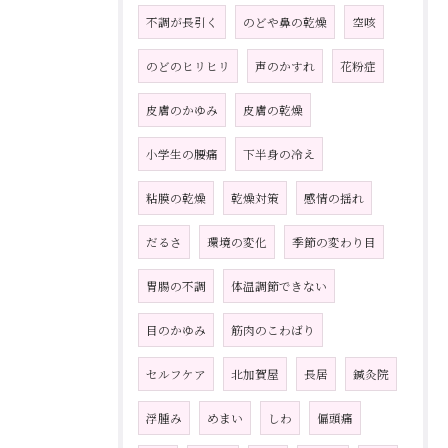
不調が長引く
のどや鼻の乾燥
空咳
のどのヒリヒリ
声のかすれ
花粉症
皮膚のかゆみ
皮膚の乾燥
小学生の腰痛
下半身の冷え
粘膜の乾燥
乾燥対策
感情の揺れ
だるさ
環境の変化
季節の変わり目
胃腸の不調
体温調節できない
目のかゆみ
筋肉のこわばり
セルフケア
北加賀屋
長居
鍼灸院
浮腫み
めまい
しわ
偏頭痛