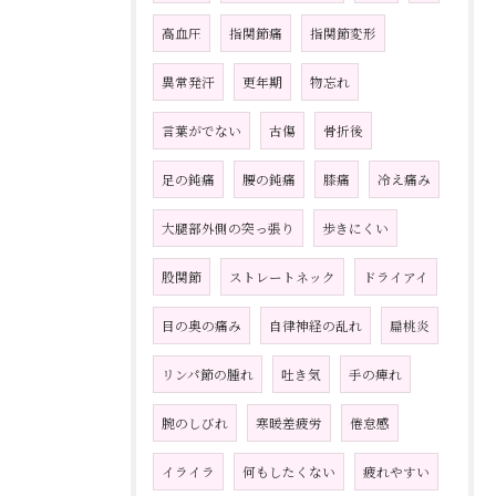
高血圧
指関節痛
指関節変形
異常発汗
更年期
物忘れ
言葉がでない
古傷
骨折後
足の鈍痛
腰の鈍痛
膝痛
冷え痛み
大腿部外側の突っ張り
歩きにくい
股関節
ストレートネック
ドライアイ
目の奥の痛み
自律神経の乱れ
扁桃炎
リンパ節の腫れ
吐き気
手の痺れ
腕のしびれ
寒暖差疲労
倦怠感
イライラ
何もしたくない
疲れやすい