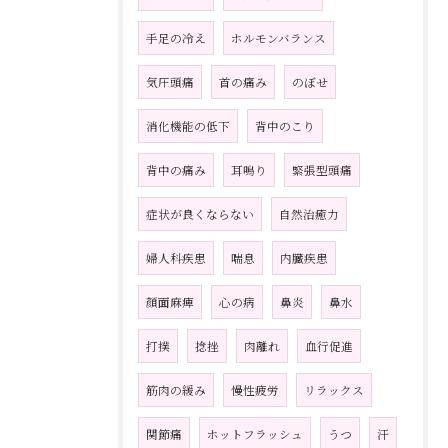
手足の冷え
ホルモンバランス
気圧頭痛
首の痛み
のぼせ
消化機能の低下
背中のこり
背中の痛み
耳鳴り
緊張型頭痛
症状が良くならない
自然治癒力
婦人科疾患
喘息
内臓疾患
顔面麻痺
心の病
鼻炎
鼻水
打撲
捻挫
肉離れ
血行促進
筋肉の緩み
慢性疲労
リラックス
関節痛
ホットフラッシュ
うつ
汗