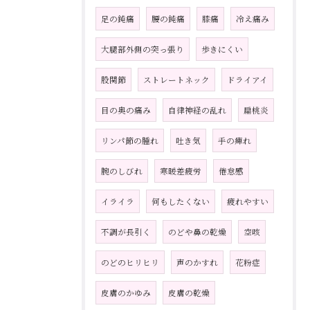
足の鈍痛
腰の鈍痛
膝痛
冷え痛み
大腿部外側の突っ張り
歩きにくい
股関節
ストレートネック
ドライアイ
目の奥の痛み
自律神経の乱れ
扁桃炎
リンパ節の腫れ
吐き気
手の痺れ
腕のしびれ
寒暖差疲労
倦怠感
イライラ
何もしたくない
疲れやすい
不調が長引く
のどや鼻の乾燥
空咳
のどのヒリヒリ
声のかすれ
花粉症
皮膚のかゆみ
皮膚の乾燥