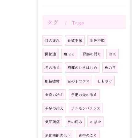
タグ
Tags
目の疲れ
食欲不振
生理不順
関節通
痩せる
胃腸の弱り
冷え
冬の冷え
風邪のひきはじめ
魚の目
眼精疲労
目の下のクマ
しもやけ
全身の冷え
手足の先の冷え
手足の冷え
ホルモンバランス
気圧頭痛
首の痛み
のぼせ
消化機能の低下
背中のこり