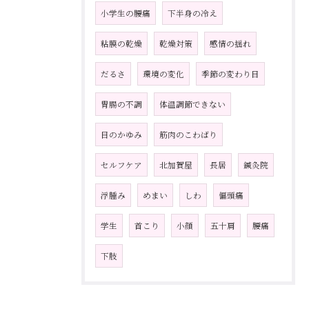
小学生の腰痛
下半身の冷え
粘膜の乾燥
乾燥対策
感情の揺れ
だるさ
環境の変化
季節の変わり目
胃腸の不調
体温調節できない
目のかゆみ
筋肉のこわばり
セルフケア
北加賀屋
長居
鍼灸院
浮腫み
めまい
しわ
偏頭痛
学生
首こり
小顔
五十肩
腰痛
下肢