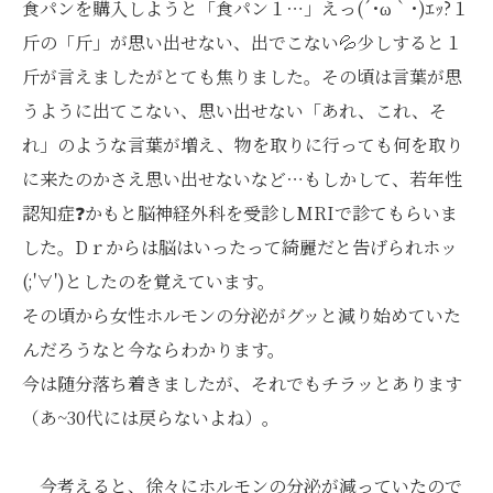
食パンを購入しようと「食パン１⋯」えっ(´･ω｀･)ｴｯ?１
斤の「斤」が思い出せない、出でこない💦少しすると１
斤が言えましたがとても焦りました。その頃は言葉が思
うように出てこない、思い出せない「あれ、これ、そ
れ」のような言葉が増え、物を取りに行っても何を取り
に来たのかさえ思い出せないなど⋯もしかして、若年性
認知症❓かもと脳神経外科を受診しMRIで診てもらいま
した。Dｒからは脳はいったって綺麗だと告げられホッ
(;'∀')としたのを覚えています。
その頃から女性ホルモンの分泌がグッと減り始めていた
んだろうなと今ならわかります。
今は随分落ち着きましたが、それでもチラッとあります
（あ~30代には戻らないよね）。
今考えると、徐々にホルモンの分泌が減っていたので