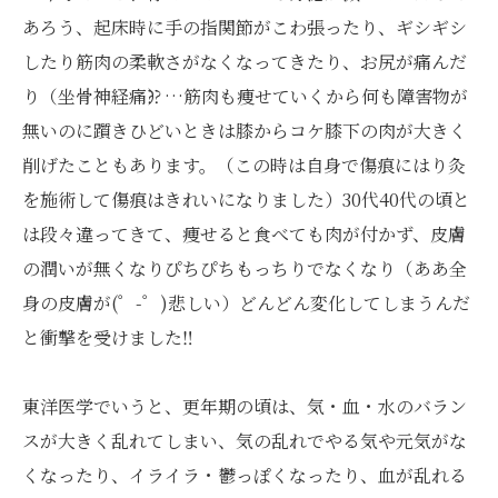
あろう、起床時に手の指関節がこわ張ったり、ギシギシ
したり筋肉の柔軟さがなくなってきたり、お尻が痛んだ
り（坐骨神経痛⁇）…筋肉も痩せていくから何も障害物が
無いのに躓きひどいときは膝からコケ膝下の肉が大きく
削げたこともあります。（この時は自身で傷痕にはり灸
を施術して傷痕はきれいになりました）30代40代の頃と
は段々違ってきて、痩せると食べても肉が付かず、皮膚
の潤いが無くなりぴちぴちもっちりでなくなり（ああ全
身の皮膚が(゜-゜)悲しい）どんどん変化してしまうんだ
と衝撃を受けました‼
東洋医学でいうと、更年期の頃は、気・血・水のバラン
スが大きく乱れてしまい、気の乱れでやる気や元気がな
くなったり、イライラ・鬱っぽくなったり、血が乱れる