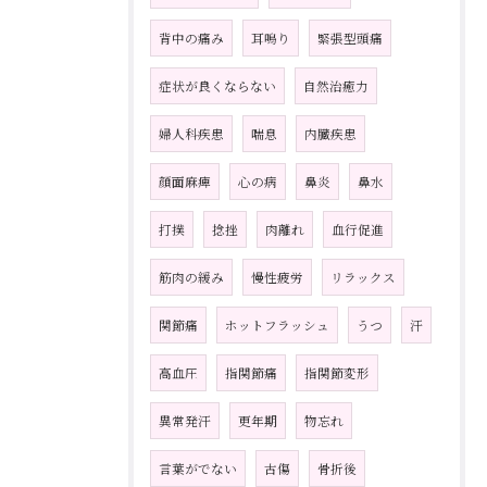
背中の痛み
耳鳴り
緊張型頭痛
症状が良くならない
自然治癒力
婦人科疾患
喘息
内臓疾患
顔面麻痺
心の病
鼻炎
鼻水
打撲
捻挫
肉離れ
血行促進
筋肉の緩み
慢性疲労
リラックス
関節痛
ホットフラッシュ
うつ
汗
高血圧
指関節痛
指関節変形
異常発汗
更年期
物忘れ
言葉がでない
古傷
骨折後